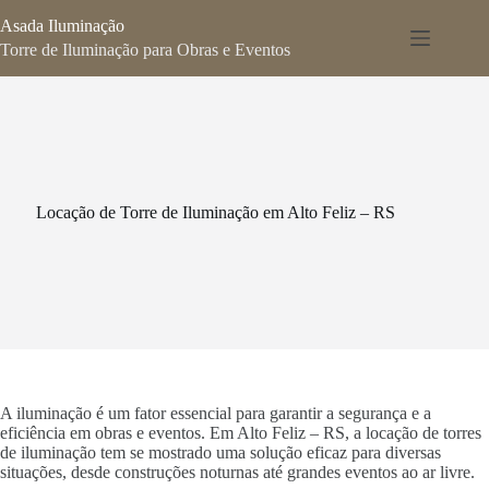
Pular
Asada Iluminação
para
o
Torre de Iluminação para Obras e Eventos
conteúdo
Locação de Torre de Iluminação em Alto Feliz – RS
A iluminação é um fator essencial para garantir a segurança e a
eficiência em obras e eventos. Em Alto Feliz – RS, a locação de torres
de iluminação tem se mostrado uma solução eficaz para diversas
situações, desde construções noturnas até grandes eventos ao ar livre.