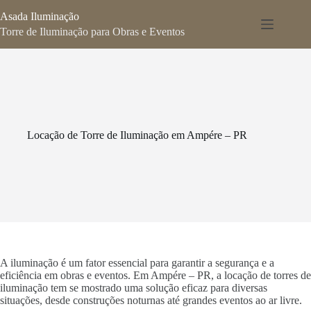
Pular
Asada Iluminação
para
o
Torre de Iluminação para Obras e Eventos
conteúdo
Locação de Torre de Iluminação em Ampére – PR
A iluminação é um fator essencial para garantir a segurança e a
eficiência em obras e eventos. Em Ampére – PR, a locação de torres de
iluminação tem se mostrado uma solução eficaz para diversas
situações, desde construções noturnas até grandes eventos ao ar livre.