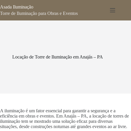
Pular
Asada Iluminação
para
o
Torre de Iluminação para Obras e Eventos
conteúdo
Locação de Torre de Iluminação em Anajás – PA
A iluminação é um fator essencial para garantir a segurança e a
eficiência em obras e eventos. Em Anajás – PA, a locação de torres de
iluminação tem se mostrado uma solução eficaz para diversas
situações, desde construções noturnas até grandes eventos ao ar livre.