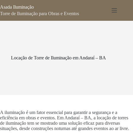
Pular
Asada Iluminação
para
o
Torre de Iluminação para Obras e Eventos
conteúdo
Locação de Torre de Iluminação em Andaraí – BA
A iluminação é um fator essencial para garantir a segurança e a
eficiência em obras e eventos. Em Andaraí – BA, a locação de torres
de iluminação tem se mostrado uma solução eficaz para diversas
situações, desde construções noturnas até grandes eventos ao ar livre.