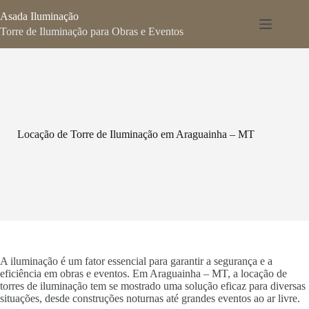
Pular
Asada Iluminação
para
o
Torre de Iluminação para Obras e Eventos
conteúdo
Locação de Torre de Iluminação em Araguainha – MT
A iluminação é um fator essencial para garantir a segurança e a
eficiência em obras e eventos. Em Araguainha – MT, a locação de
torres de iluminação tem se mostrado uma solução eficaz para diversas
situações, desde construções noturnas até grandes eventos ao ar livre.