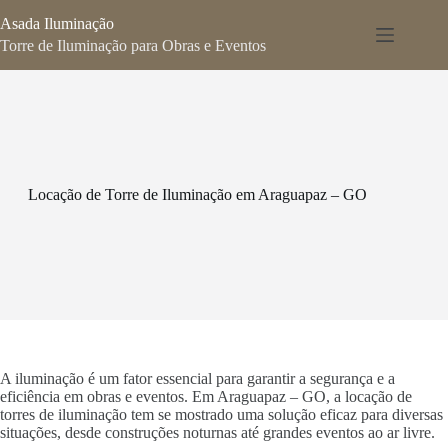
Pular
Asada Iluminação
para
o
Torre de Iluminação para Obras e Eventos
conteúdo
Locação de Torre de Iluminação em Araguapaz – GO
A iluminação é um fator essencial para garantir a segurança e a
eficiência em obras e eventos. Em Araguapaz – GO, a locação de
torres de iluminação tem se mostrado uma solução eficaz para diversas
situações, desde construções noturnas até grandes eventos ao ar livre.