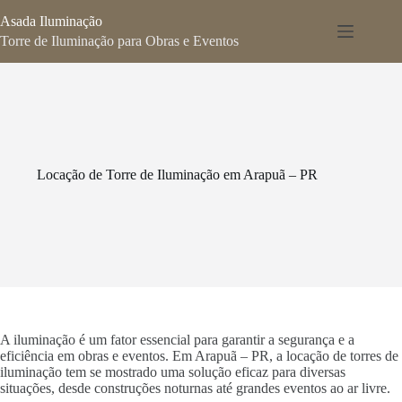
Pular
Asada Iluminação
para
o
Torre de Iluminação para Obras e Eventos
conteúdo
Locação de Torre de Iluminação em Arapuã – PR
A iluminação é um fator essencial para garantir a segurança e a
eficiência em obras e eventos. Em Arapuã – PR, a locação de torres de
iluminação tem se mostrado uma solução eficaz para diversas
situações, desde construções noturnas até grandes eventos ao ar livre.