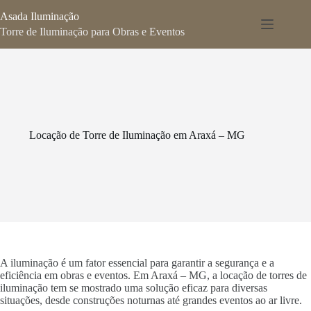
Pular
Asada Iluminação
para
o
Torre de Iluminação para Obras e Eventos
conteúdo
Locação de Torre de Iluminação em Araxá – MG
A iluminação é um fator essencial para garantir a segurança e a
eficiência em obras e eventos. Em Araxá – MG, a locação de torres de
iluminação tem se mostrado uma solução eficaz para diversas
situações, desde construções noturnas até grandes eventos ao ar livre.