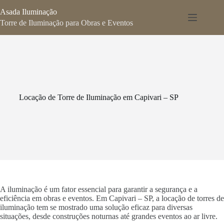
Pular
Asada Iluminação
para
o
Torre de Iluminação para Obras e Eventos
conteúdo
Locação de Torre de Iluminação em Capivari – SP
A iluminação é um fator essencial para garantir a segurança e a
eficiência em obras e eventos. Em Capivari – SP, a locação de torres de
iluminação tem se mostrado uma solução eficaz para diversas
situações, desde construções noturnas até grandes eventos ao ar livre.