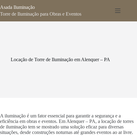
Pular
Asada Iluminação
para
o
Torre de Iluminação para Obras e Eventos
conteúdo
Locação de Torre de Iluminação em Alenquer – PA
A iluminação é um fator essencial para garantir a segurança e a
eficiência em obras e eventos. Em Alenquer – PA, a locação de torres
de iluminação tem se mostrado uma solução eficaz para diversas
situações, desde construções noturnas até grandes eventos ao ar livre.