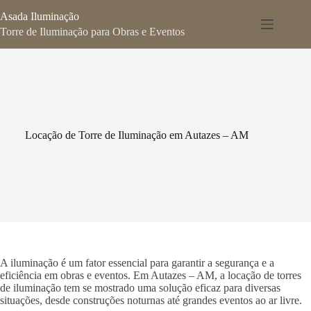
Pular
Asada Iluminação
para
o
Torre de Iluminação para Obras e Eventos
conteúdo
Locação de Torre de Iluminação em Autazes – AM
A iluminação é um fator essencial para garantir a segurança e a
eficiência em obras e eventos. Em Autazes – AM, a locação de torres
de iluminação tem se mostrado uma solução eficaz para diversas
situações, desde construções noturnas até grandes eventos ao ar livre.